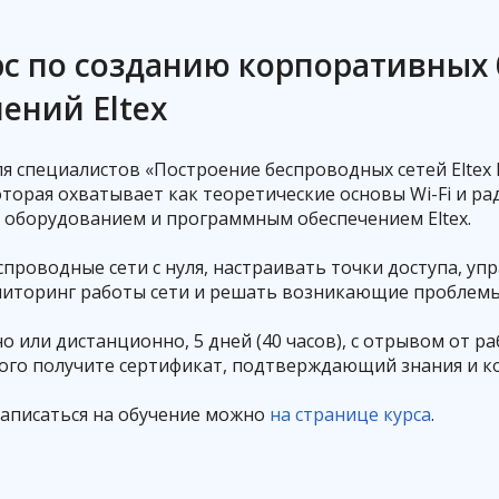
Код сертификата
с по созданию корпоративных
Провер
шений Eltex
я специалистов «Построение беспроводных сетей Eltex E
орая охватывает как теоретические основы Wi-Fi и ра
с оборудованием и программным обеспечением Eltex.
проводные сети с нуля, настраивать точки доступа, уп
ниторинг работы сети и решать возникающие проблемы
 или дистанционно, 5 дней (40 часов), с отрывом от ра
рого получите сертификат, подтверждающий знания и к
записаться на обучение можно
на странице курса
.