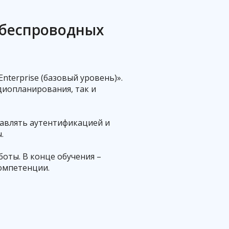
 беспроводных
ить
nterprise (базовый уровень)».
диопланирования, так и
равлять аутентификацией и
.
боты. В конце обучения –
омпетенции.