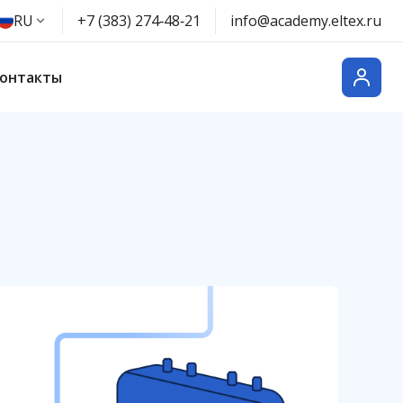
RU
+7 (383) 274‑48‑21
info@academy.eltex.ru
онтакты