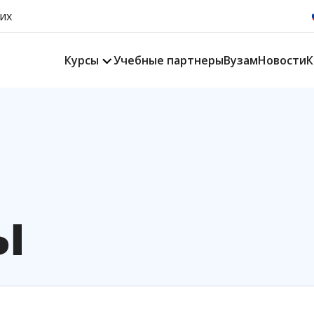
их
Курсы
Учебные партнеры
Вузам
Новости
К
ы