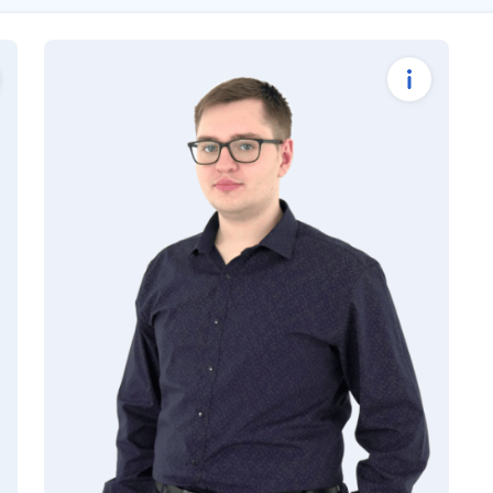
Консультация по вопросам
партнёрства
Взаимодействие с
авторизованными учебными
центрами и академическими
партнёрами
Первичная консультация по подбору
учебных стендов
Заключение партнёрских договоров
elena.nechaeva@eltex.ru
+7(383)274-48-21 доб. 3816