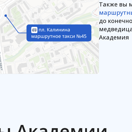
Также вы 
маршрутны
до конечн
медведица
Академия
ы Академии