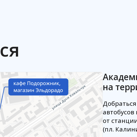
ся
Академ
на терр
Добраться
автобусов
от станци
(пл. Калин