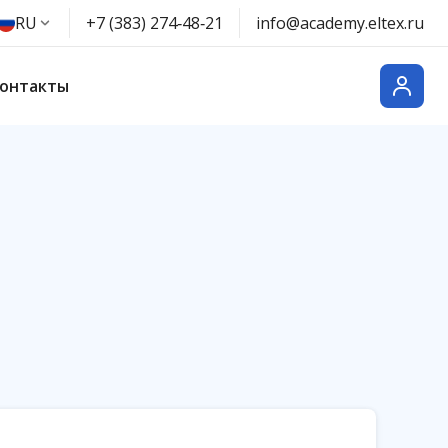
RU
+7 (383) 274‑48‑21
info@academy.eltex.ru
онтакты