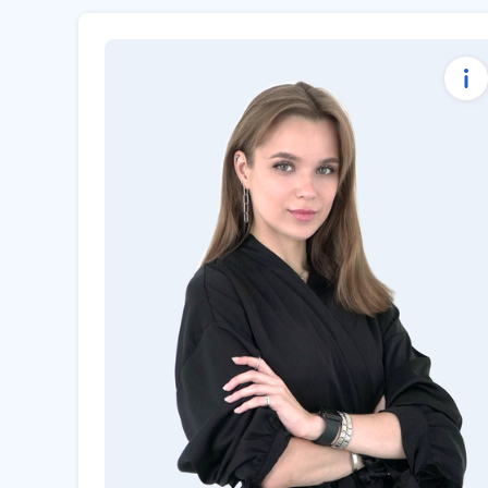
Консультации по обучению
Регистрация на курс
Вопросы по оплате, заключение
договоров, подготовка
закрывающих документов
Выдача подтверждающих
документов по итогам курса
elena.scheglova@eltex.ru
+7(383)274-10-01 доб. 5152