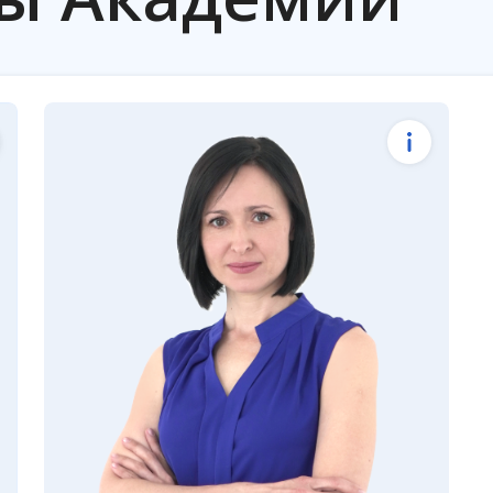
Проверка подлиннос
Код сертификата
Провер