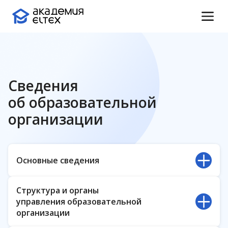
Сведения
об образовательной
организации
Основные сведения
Полное наименование организации:
Общество
Проверка подлинности
Структура и органы
с ограниченной ответственностью
«Предприятие «ЭЛТЕКС»
управления образовательной
сертификата
организации
Сокращённое наименование организации:
ООО «Предприятие «ЭЛТЕКС»