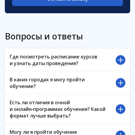
Вопросы и ответы
Где посмотреть расписание курсов
и узнать даты проведения?
Если вы хотите узнать расписание ближайших
В каких городах я могу пройти
курсов, пожалуйста, обратитесь к менеджеру
обучение?
по организации обучения
Елене Щегловой:
elena.scheglova@eltex.ru
Очные курсы Академии проходят
Есть ли отличия в очной
в Новосибирске на базе предприятия Eltex. Если
и онлайн‑программах обучения? Какой
вы хотите пройти курс в другом городе,
формат лучше выбрать?
изучите предложения наших
авторизованных
учебных центров
Программы очных и онлайн‑курсов идентичны.
Могу ли я пройти обучение
Также не отличаются и подтверждающие