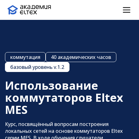
коммутация
40 академических часов
базовый уровень v.1.2
Использование
коммутаторов
Eltex
MES
Проверка подлинности
Курс, посвящённый вопросам построения
сертификата
локальных сетей на основе
коммутаторов Eltex
серии MES. В ходе обучения слушатели