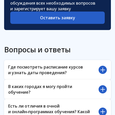
обсуждения всех необходимых вопросов
и зарегистрирует вашу заявку
Оставить заявку
Вопросы и ответы
Где посмотреть расписание курсов
и узнать даты проведения?
Если вы хотите узнать расписание ближайших
В каких городах я могу пройти
курсов, пожалуйста, обратитесь к менеджеру
обучение?
по организации обучения
Елене Щегловой:
elena.scheglova@eltex.ru
Очные курсы Академии проходят
Есть ли отличия в очной
в Новосибирске на базе предприятия Eltex. Если
и онлайн‑программах обучения? Какой
вы хотите пройти курс в другом городе,